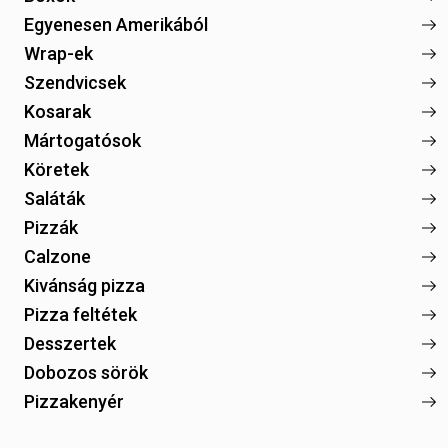
Egyenesen Amerikából
Wrap-ek
Szendvicsek
Kosarak
Mártogatósok
Köretek
Saláták
Pizzák
Calzone
Kivánság pizza
Pizza feltétek
Desszertek
Dobozos sörök
Pizzakenyér