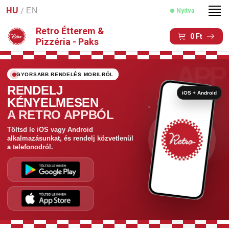
/
HU
EN
Nyitva
Retro Étterem &
0
Ft
Pizzéria - Paks
GYORSABB RENDELÉS MOBILRÓL
RENDELJ
iOS + Android
KÉNYELMESEN
A RETRO APPBÓL
Töltsd le iOS vagy Android
alkalmazásunkat, és rendelj közvetlenül
a telefonodról.